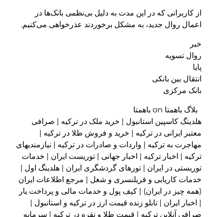
از کاربرانی که در این مدت به دلیل بی‌نظمی بانک‌ها در
اعمال روال جدید، به مشکل برخوردند عذر‌خواهی می‌کنیم.
خبر
روال تسویه
پایا
انتقال بین بانکی
بانک مرکزی
بلاگ باهمتا on باهمتا
هلدینگ کاسپین استانبول | خرید ملک در ترکیه | صرافی
معتبر ایرانی در ترکیه | خرید و فروش طلا در ترکیه |
مهاجرت به ترکیه | واردات و صادرات در ترکیه | نیازمندیهای
ترکیه | اخبار ترکیه | اخبار جهانی | توریست ایران | خدمات
توریستی در ایران | تورهای گردشگری ایران | هلدینگ اول |
خدمات کاریابی و فریلنسری و شغل | مرجع اطلاعات ایران
(همه چیز در ایران) | کیف پول و خدمات مالی و پرداخت یار
| اخبار ایران | تابلو زنده قیمت ارز در ترکیه و استانبول |
صرافی آنلاین ترکیه | قیمت طلا و نقره در ترکیه | سرمایه